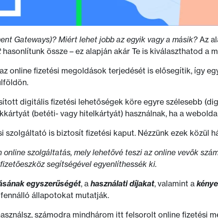
ent Gateways)? Miért lehet jobb az egyik vagy a másik?
Az al
t
hasonlítunk össze – ez alapján akár Te is kiválaszthatod a m
 az online fizetési megoldások terjedését is elősegítik, így 
lföldön.
osított digitális fizetési lehetőségek köre egyre szélesebb (di
tyát (betéti- vagy hitelkártyát) használnak, ha a weboldal
 szolgáltató is biztosít fizetési kaput. Nézzünk ezek közül h
 online szolgáltatás, mely lehetővé teszi az online vevők szá
fizetőeszköz segítségével egyenlíthessék ki.
tásának egyszerűségét
, a
használati díjakat
, valamint a
kénye
r fennálló állapotokat mutatják.
sználsz, számodra mindhárom itt felsorolt online fizetési