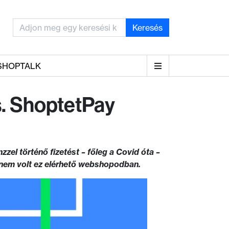
Keresés
SHOPTALK
s. ShoptetPay
el történő fizetést – főleg a Covid óta –
ig nem volt ez elérhető webshopodban.