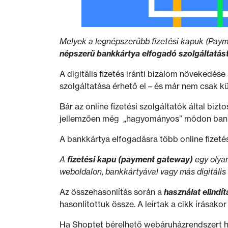
Melyek a legnépszerűbb fizetési kapuk (Paym
népszerű bankkártya elfogadó szolgáltatás
A digitális fizetés iránti bizalom növekedése
szolgáltatása érhető el – és már nem csak kü
Bár az online fizetési szolgáltatók által bizt
jellemzően még „hagyományos” módon bankkár
A bankkártya elfogadásra több online fizetési
A
fizetési kapu (payment gateway)
egy olyan
weboldalon, bankkártyával vagy más digitális 
Az összehasonlítás során a
használat elindí
hasonlítottuk össze. A leírtak a cikk írásako
Ha Shoptet bérelhető webáruházrendszert ha