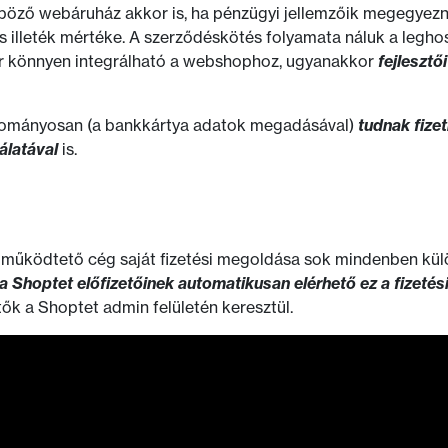
nböző webáruház akkor is, ha pénzügyi jellemzőik megegyezne
s illeték mértéke. A szerződéskötés folyamata náluk a legho
r könnyen integrálható a webshophoz, ugyanakkor
fejlesztő
yományosan (a bankkártya adatok megadásával)
tudnak fizet
álatával
is.
működtető cég saját fizetési megoldása sok mindenben külö
a Shoptet előfizetőinek automatikusan elérhető ez a fizetés
tők a Shoptet admin felületén keresztül.