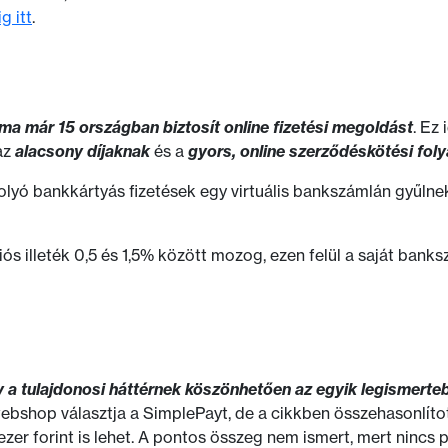
g itt
.
ma már 15 országban biztosít online fizetési megoldást
. Ez 
az
alacsony díjaknak
és a
gyors, online szerződéskötési fol
yó bankkártyás fizetések egy virtuális bankszámlán gyűlne
ciós illeték 0,5 és 1,5% között mozog, ezen felül a saját ban
a tulajdonosi háttérnek köszönhetően az egyik legismerteb
bshop választja a SimplePayt, de a cikkben összehasonlíto
zer forint is lehet. A pontos összeg nem ismert, mert nincs pu