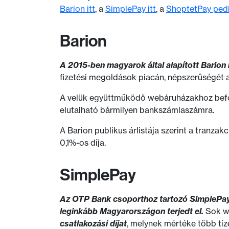
Barion itt
, a
SimplePay itt
, a
ShoptetPay pedi
Barion
A 2015-ben magyarok által alapított Barion 
fizetési megoldások piacán, népszerűségét 
A velük együttműködő webáruházakhoz befol
elutalható bármilyen bankszámlaszámra.
A Barion publikus árlistája szerint a tranzak
0,1%-os díja.
SimplePay
Az OTP Bank csoporthoz tartozó SimplePay 
leginkább Magyarországon terjedt el.
Sok we
csatlakozási díjat
, melynek mértéke több tíze