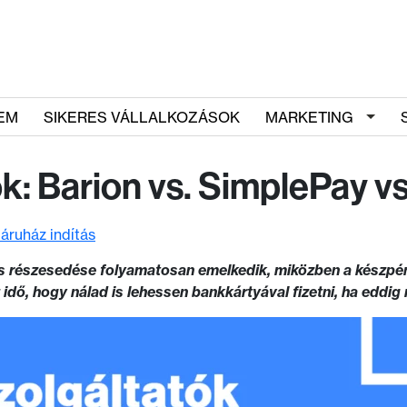
EM
SIKERES VÁLLALKOZÁSOK
MARKETING
ók: Barion vs. SimplePay v
áruház indítás
 részesedése folyamatosan emelkedik, miközben a készpénzz
z idő, hogy nálad is lehessen bankkártyával fizetni, ha edd