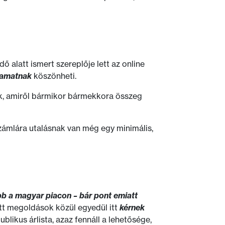
idő alatt ismert szereplője lett az online
yamatnak
köszönheti.
k, amiről bármikor bármekkora összeg
kszámlára utalásnak van még egy minimális,
b a magyar piacon – bár pont emiatt
tt megoldások közül egyedül itt
kérnek
blikus árlista, azaz fennáll a lehetősége,