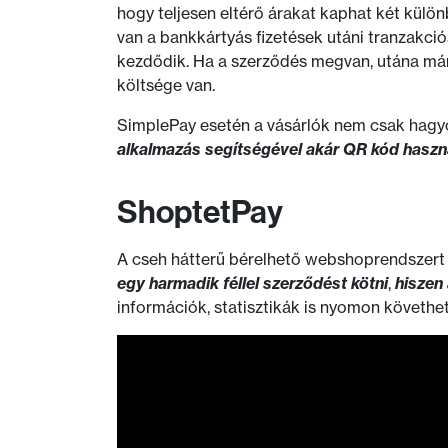
hogy teljesen eltérő árakat kaphat két külö
van a bankkártyás fizetések utáni tranzakció
kezdődik. Ha a szerződés megvan, utána má
költsége van.
SimplePay esetén a vásárlók nem csak hag
alkalmazás segítségével akár QR kód haszn
ShoptetPay
A cseh hátterű bérelhető webshoprendszert 
egy harmadik féllel szerződést kötni
,
hiszen 
információk, statisztikák is nyomon követhe