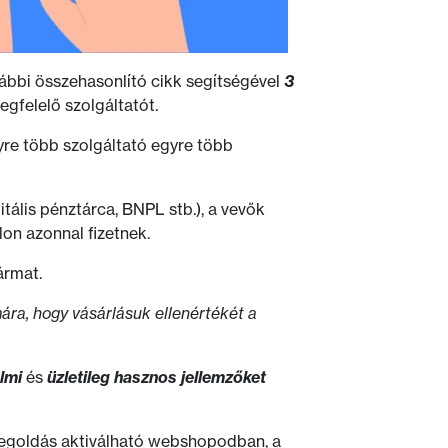
ábbi összehasonlító cikk segítségével
3
egfelelő szolgáltatót.
egyre több szolgáltató egyre több
gitális pénztárca, BNPL stb.), a vevők
on azonnal fizetnek.
ármat.
mára, hogy vásárlásuk ellenértékét a
lmi
és
üzletileg hasznos jellemzőket
 megoldás aktiválható webshopodban, a