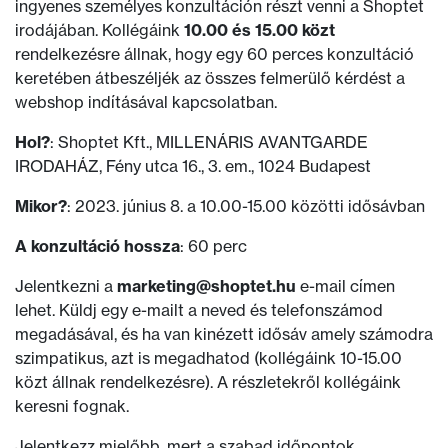
ingyenes személyes konzultáción részt venni a Shoptet
irodájában. Kollégáink
10.00 és 15.00 közt
rendelkezésre állnak, hogy egy 60 perces konzultáció
keretében átbeszéljék az összes felmerülő kérdést a
webshop indításával kapcsolatban.
Hol?
: Shoptet Kft., MILLENÁRIS AVANTGARDE
IRODAHÁZ, Fény utca 16., 3. em., 1024 Budapest
Mikor?
: 2023. június 8. a 10.00-15.00 közötti idősávban
A konzultáció hossza
: 60 perc
Jelentkezni a
marketing@shoptet.hu
e-mail címen
lehet. Küldj egy e-mailt a neved és telefonszámod
megadásával, és ha van kinézett idősáv amely számodra
szimpatikus, azt is megadhatod (kollégáink 10-15.00
közt állnak rendelkezésre). A részletekről kollégáink
keresni fognak.
Jelentkezz mielőbb, mert a szabad időpontok