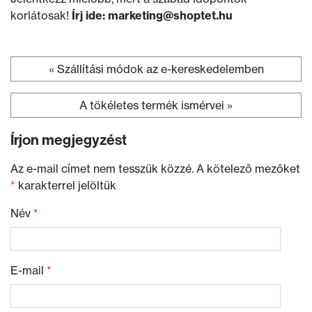
korlátosak!
Írj ide: marketing@shoptet.hu
«
Szállítási módok az e-kereskedelemben
Bejegyzés navigáció
A tökéletes termék ismérvei
»
Írjon megjegyzést
Az e-mail címet nem tesszük közzé.
A kötelező mezőket
*
karakterrel jelöltük
Név
*
E-mail
*