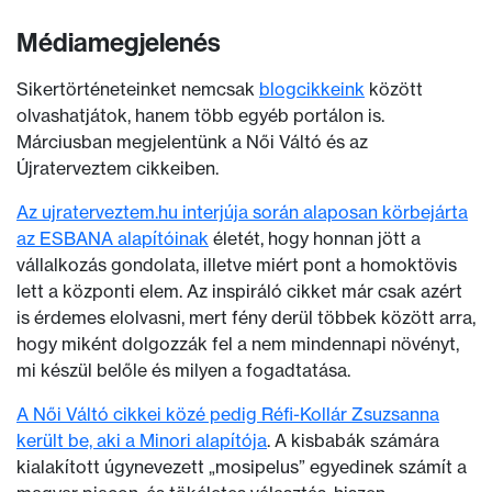
Médiamegjelenés
Sikertörténeteinket nemcsak
blogcikkeink
között
olvashatjátok, hanem több egyéb portálon is.
Márciusban megjelentünk a Női Váltó és az
Újraterveztem cikkeiben.
Az ujraterveztem.hu interjúja során alaposan körbejárta
az ESBANA alapítóinak
életét, hogy honnan jött a
vállalkozás gondolata, illetve miért pont a homoktövis
lett a központi elem. Az inspiráló cikket már csak azért
is érdemes elolvasni, mert fény derül többek között arra,
hogy miként dolgozzák fel a nem mindennapi növényt,
mi készül belőle és milyen a fogadtatása.
A Női Váltó cikkei közé pedig Réfi-Kollár Zsuzsanna
került be, aki a Minori alapítója
. A kisbabák számára
kialakított úgynevezett „mosipelus” egyedinek számít a