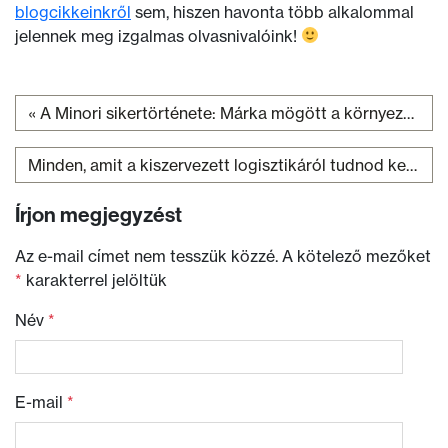
blogcikkeinkről
sem, hiszen havonta több alkalommal
jelennek meg izgalmas olvasnivalóink!
«
A Minori sikertörténete: Márka mögött a környezetvédő anyuka, aki mosipelust készített
Bejegyzés navigáció
Minden, amit a kiszervezett logisztikáról tudnod kell
»
Írjon megjegyzést
Az e-mail címet nem tesszük közzé.
A kötelező mezőket
*
karakterrel jelöltük
Név
*
E-mail
*