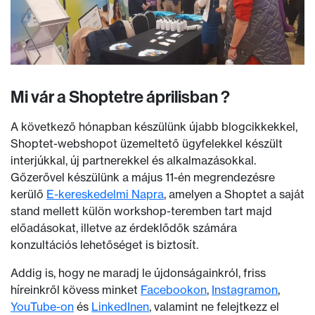
Mi vár a Shoptetre áprilisban ?
A következő hónapban készülünk újabb blogcikkekkel,
Shoptet-webshopot üzemeltető ügyfelekkel készült
interjúkkal, új partnerekkel és alkalmazásokkal.
Gőzerővel készülünk a május 11-én megrendezésre
kerülő
E-kereskedelmi Napra
, amelyen a Shoptet a saját
stand mellett külön workshop-teremben tart majd
előadásokat, illetve az érdeklődők számára
konzultációs lehetőséget is biztosít.
Addig is, hogy ne maradj le újdonságainkról, friss
híreinkről kövess minket
Facebookon
,
Instagramon
,
YouTube-on
és
LinkedInen
, valamint ne felejtkezz el