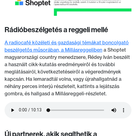
Rádióbeszélgetés a reggeli mellé
A radiocafé közéleti és gazdasági témákat boncolgató
beszélgetős műsorában, a Millásreggeliben
a Shoptet
magyarországi country menedzsere, Rédey Iván beszélt
a használt cikk-kutatás eredményeiről és további
meglátásairól, következtetéseiről a végeredmények
kapcsán. Ha lemaradtál volna, vagy újrahallgatnád a
néhány perces interjú részleteit, kattints a lejátszás
gombra, és hallgasd a Millásreggeli-részletet.
Új partnerek, akik segíthetik a