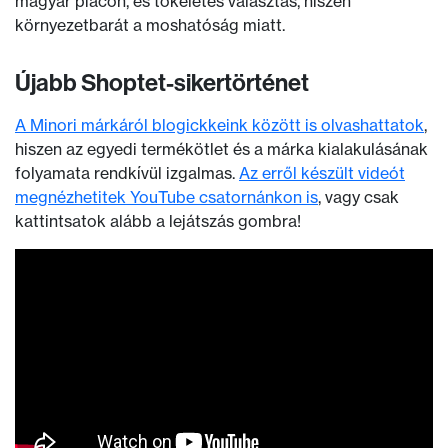
magyar piacon, és tökéletes választás, hiszen
környezetbarát a moshatóság miatt.
Újabb Shoptet-sikertörténet
A Minori márkáról blogickkeink között is olvashattatok
,
hiszen az egyedi termékötlet és a márka kialakulásának
folyamata rendkívül izgalmas.
Az erről készült videót
megnézhetitek YouTube csatornánkon is
, vagy csak
kattintsatok alább a lejátszás gombra!