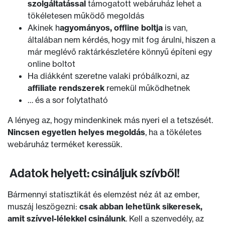
szolgáltatással
támogatott webáruház lehet a
tökéletesen működő megoldás
Akinek h
agyományos, offline boltja
is van,
általában nem kérdés, hogy mit fog árulni, hiszen a
már meglévő raktárkészletére könnyű építeni egy
online boltot
Ha diákként szeretne valaki próbálkozni, az
affiliate rendszerek
remekül működhetnek
… és a sor folytatható
A lényeg az, hogy mindenkinek más nyeri el a tetszését.
Nincsen egyetlen helyes megoldás
, ha a tökéletes
webáruház terméket keressük.
Adatok helyett: csináljuk szívből!
Bármennyi statisztikát és elemzést néz át az ember,
muszáj leszögezni:
csak abban lehetünk sikeresek,
amit szívvel-lélekkel csinálunk
. Kell a szenvedély, az