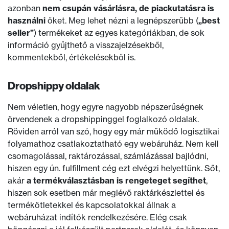
azonban
nem csupán vásárlásra, de piackutatásra is
használni
őket. Meg lehet nézni a legnépszerűbb (
„best
seller”
) termékeket az egyes kategóriákban, de sok
információ gyűjthető a visszajelzésekből,
kommentekből, értékelésekből is.
Dropshippy oldalak
Nem véletlen, hogy egyre nagyobb népszerűségnek
örvendenek a dropshippinggel foglalkozó oldalak.
Röviden arról van szó, hogy egy már működő logisztikai
folyamathoz csatlakoztatható egy webáruház. Nem kell
csomagolással, raktározással, számlázással bajlódni,
hiszen egy ún. fulfillment cég ezt elvégzi helyettünk. Sőt,
akár
a termékválasztásban is rengeteget segíthet
,
hiszen sok esetben már meglévő raktárkészlettel és
termékötletekkel és kapcsolatokkal állnak a
webáruházat indítók rendelkezésére. Elég csak