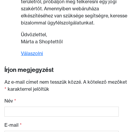
területről, próbáljon meg felkeresni egy jogi
szakértőt. Amennyiben webáruháza
elkészítéséhez van szüksége segítségre, keresse
bizalommal ügyfélszolgálatunkat.
Üdvözlettel,
Márta a Shoptettől
Válaszolni
Írjon megjegyzést
Az e-mail címet nem tesszük közzé.
A kötelező mezőket
*
karakterrel jelöltük
Név
*
E-mail
*