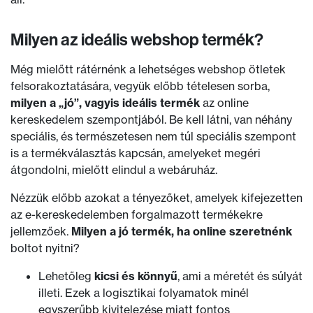
Milyen az ideális webshop termék?
Még mielőtt rátérnénk a lehetséges webshop ötletek
felsorakoztatására, vegyük előbb tételesen sorba,
milyen a „jó”, vagyis ideális termék
az online
kereskedelem szempontjából. Be kell látni, van néhány
speciális, és természetesen nem túl speciális szempont
is a termékválasztás kapcsán, amelyeket megéri
átgondolni, mielőtt elindul a webáruház.
Nézzük előbb azokat a tényezőket, amelyek kifejezetten
az e-kereskedelemben forgalmazott termékekre
jellemzőek.
Milyen a jó termék, ha online szeretnénk
boltot nyitni?
Lehetőleg
kicsi és könnyű
, ami a méretét és súlyát
illeti. Ezek a logisztikai folyamatok minél
egyszerűbb kivitelezése miatt fontos