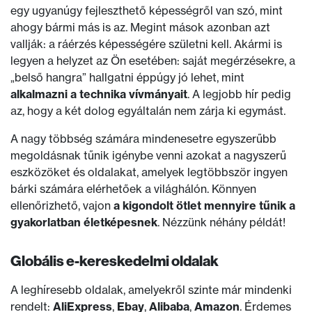
egy ugyanúgy fejleszthető képességről van szó, mint
ahogy bármi más is az. Megint mások azonban azt
vallják: a ráérzés képességére születni kell. Akármi is
legyen a helyzet az Ön esetében: saját megérzésekre, a
„belső hangra” hallgatni éppúgy jó lehet, mint
alkalmazni a technika vívmányait
. A legjobb hír pedig
az, hogy a két dolog egyáltalán nem zárja ki egymást.
A nagy többség számára mindenesetre egyszerűbb
megoldásnak tűnik igénybe venni azokat a nagyszerű
eszközöket és oldalakat, amelyek legtöbbször ingyen
bárki számára elérhetőek a világhálón. Könnyen
ellenőrizhető, vajon
a kigondolt ötlet mennyire tűnik a
gyakorlatban életképesnek
. Nézzünk néhány példát!
Globális e-kereskedelmi oldalak
A leghíresebb oldalak, amelyekről szinte már mindenki
rendelt:
AliExpress
,
Ebay
,
Alibaba
,
Amazon
. Érdemes