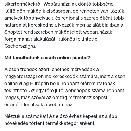
sikertermékekről. Webáruházaink döntő többsége
külföldön működik elsősorban, de rengeteg van köztük,
amelyek többnyelvűek, és regionális szereplőként több
határon át kereskednek. Nézzük meg az alábbiakban a
Shoptet rendszerében működtetett webáruházak
forgalmának alakulását, különös tekintettel
Csehországra.
Mit tanulhatunk a cseh online piactól?
A cseh trendek azért lehetnek mérvadóak a
magyarországi online kereskedők számára, mert a cseh
online világ Európán belül roppant előremutatónak
tekinthető. Az egy főre jutó webshopok száma roppant
magas, más szóval az ország méretéhez képest
eszméletlenül sok a webáruház.
Nézzük a számokat! Az előző évhez képest az alábbi
növekedés történt termékkategóriánként: