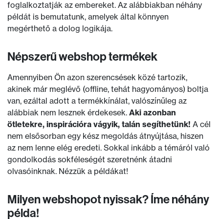
foglalkoztatják az embereket. Az alábbiakban néhány
példát is bemutatunk, amelyek által könnyen
megérthető a dolog logikája.
Népszerű webshop termékek
Amennyiben Ön azon szerencsések közé tartozik,
akinek már meglévő (offline, tehát hagyományos) boltja
van, ezáltal adott a termékkínálat, valószínűleg az
alábbiak nem lesznek érdekesek.
Aki azonban
ötletekre, inspirációra vágyik, talán segíthetünk!
A cél
nem elsősorban egy kész megoldás átnyújtása, hiszen
az nem lenne elég eredeti. Sokkal inkább a témáról való
gondolkodás sokféleségét szeretnénk átadni
olvasóinknak. Nézzük a példákat!
Milyen webshopot nyissak? Íme néhány
példa!