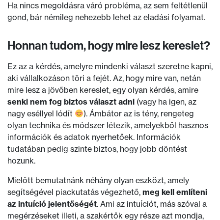
Ha nincs megoldásra váró probléma, az sem feltétlenül
gond, bár némileg nehezebb lehet az eladási folyamat.
Honnan tudom, hogy mire lesz kereslet?
Ez az a kérdés, amelyre mindenki választ szeretne kapni,
aki vállalkozáson töri a fejét. Az, hogy mire van, netán
mire lesz a jövőben kereslet, egy olyan kérdés, amire
senki nem fog biztos választ adni
(vagy ha igen, az
nagy eséllyel lódít
). Ámbátor az is tény, rengeteg
olyan technika és módszer létezik, amelyekből hasznos
információk és adatok nyerhetőek. Információk
tudatában pedig szinte biztos, hogy jobb döntést
hozunk.
Mielőtt bemutatnánk néhány olyan eszközt, amely
segítségével piackutatás végezhető,
meg kell említeni
az intuíció jelentőségét
. Ami az intuíciót, más szóval a
megérzéseket illeti, a szakértők egy része azt mondja,