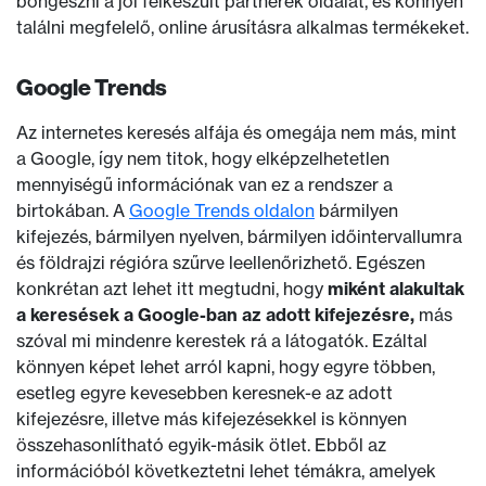
böngészni a jól felkészült partnerek oldalát, és könnyen
találni megfelelő, online árusításra alkalmas termékeket.
Google Trends
Az internetes keresés alfája és omegája nem más, mint
a Google, így nem titok, hogy elképzelhetetlen
mennyiségű információnak van ez a rendszer a
birtokában. A
Google Trends oldalon
bármilyen
kifejezés, bármilyen nyelven, bármilyen időintervallumra
és földrajzi régióra szűrve leellenőrizhető. Egészen
konkrétan azt lehet itt megtudni, hogy
miként alakultak
a keresések a Google-ban az adott kifejezésre,
más
szóval mi mindenre kerestek rá a látogatók. Ezáltal
könnyen képet lehet arról kapni, hogy egyre többen,
esetleg egyre kevesebben keresnek-e az adott
kifejezésre, illetve más kifejezésekkel is könnyen
összehasonlítható egyik-másik ötlet. Ebből az
információból következtetni lehet témákra, amelyek