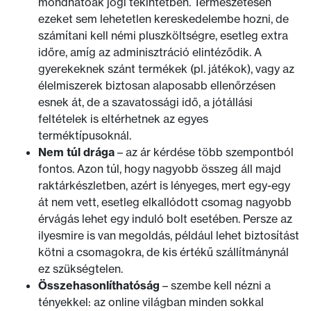
mondhatóak jogi tekintetben. Természetesen
ezeket sem lehetetlen kereskedelembe hozni, de
számítani kell némi pluszköltségre, esetleg extra
időre, amíg az adminisztráció elintéződik. A
gyerekeknek szánt termékek (pl. játékok), vagy az
élelmiszerek biztosan alaposabb ellenőrzésen
esnek át, de a szavatossági idő, a jótállási
feltételek is eltérhetnek az egyes
terméktípusoknál.
Nem túl drága
– az ár kérdése több szempontból
fontos. Azon túl, hogy nagyobb összeg áll majd
raktárkészletben, azért is lényeges, mert egy-egy
át nem vett, esetleg elkallódott csomag nagyobb
érvágás lehet egy induló bolt esetében. Persze az
ilyesmire is van megoldás, például lehet biztosítást
kötni a csomagokra, de kis értékű szállítmánynál
ez szükségtelen.
Összehasonlíthatóság
– szembe kell nézni a
tényekkel: az online világban minden sokkal