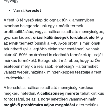
És/vagy
Van rá
kereslet
A fenti 3 tényező alap dolognak tűnik, amennyiben
azonban belegondolunk egyik-másik termék
profitabilitásába, vagy a reálisan eladható mennyiségbe,
gyorsan kiderül,
óriási különbségek fordulnak elő
. Míg
az egyik terméktípusnál a 7-10%-os profit is már jónak
tekinthető (pl. a legtöbb élelmiszer esetében), vannak
akár 40-50%-os árréssel is eladható termékek (pl. saját
márkás termékek). Belegondolt már abba, hogy az Ön
esetében melyik a reálisabb lehetőség? Ha terméket
választ webáruházának, mindenképpen tesztelje a fenti
kérdésekkel is.
A kereslet, a reálisan eladható mennyiség kérdése
megkerülhetetlen. A
célközönség mérete
tehát kritikus
fontosságú, de az is, hogy lehetőleg valamilyen
már
meglévő problémára adjon megoldást
a termékünk.