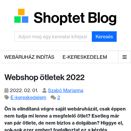
Keresés
WEBÁRUHÁZ INDÍTÁS
E-KERESKEDELEM
Webshop ötletek 2022
2022. 02. 01.
Szabó Marianna
E-kereskedelem
2
Ön is elindítaná végre saját webáruházát, csak éppen
nem tudja mi lenne a megfelelő ötlet? Esetleg már
van pár ötlete, de nem biztos a dolgában? Higgye el,
sok-sok ezer embert foglalkoztat ez a kérdés