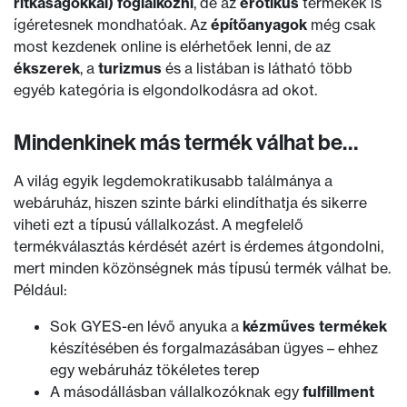
ritkaságokkal) foglalkozni
, de az
erotikus
termékek is
ígéretesnek mondhatóak. Az
építőanyagok
még csak
most kezdenek online is elérhetőek lenni, de az
ékszerek
, a
turizmus
és a listában is látható több
egyéb kategória is elgondolkodásra ad okot.
Mindenkinek más termék válhat be…
A világ egyik legdemokratikusabb találmánya a
webáruház, hiszen szinte bárki elindíthatja és sikerre
viheti ezt a típusú vállalkozást. A megfelelő
termékválasztás kérdését azért is érdemes átgondolni,
mert minden közönségnek más típusú termék válhat be.
Például:
Sok GYES-en lévő anyuka a
kézműves termékek
készítésében és forgalmazásában ügyes – ehhez
egy webáruház tökéletes terep
A másodállásban vállalkozóknak egy
fulfillment