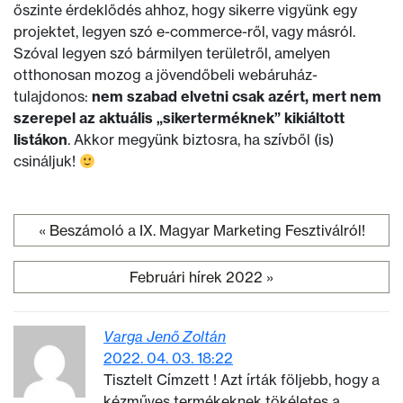
őszinte érdeklődés ahhoz, hogy sikerre vigyünk egy
projektet, legyen szó e-commerce-ről, vagy másról.
Szóval legyen szó bármilyen területről, amelyen
otthonosan mozog a jövendőbeli webáruház-
tulajdonos:
nem szabad elvetni csak azért, mert nem
szerepel az aktuális „sikerterméknek” kikiáltott
listákon
. Akkor megyünk biztosra, ha szívből (is)
csináljuk!
«
Beszámoló a IX. Magyar Marketing Fesztiválról!
Bejegyzés navigáció
Februári hírek 2022
»
Varga Jenő Zoltán
2022. 04. 03. 18:22
Tisztelt Címzett ! Azt írták följebb, hogy a
kézműves termékeknek tökéletes a