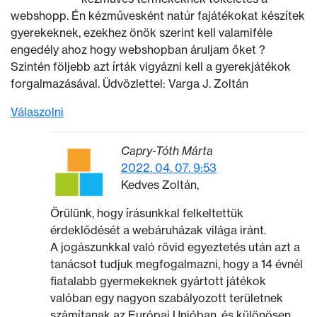
webshopp. Én kézművesként natúr fajátékokat készítek
gyerekeknek, ezekhez önök szerint kell valamiféle
engedély ahoz hogy webshopban áruljam őket ?
Szintén följebb azt írták vigyázni kell a gyerekjátékok
forgalmazásával. Üdvözlettel: Varga J. Zoltán
Válaszolni
Capry-Tóth Márta
2022. 04. 07. 9:53
Kedves Zoltán,
Örülünk, hogy írásunkkal felkeltettük
érdeklődését a webáruházak világa iránt.
A jogászunkkal való rövid egyeztetés után azt a
tanácsot tudjuk megfogalmazni, hogy a 14 évnél
fiatalabb gyermekeknek gyártott játékok
valóban egy nagyon szabályozott területnek
számítanak az Európai Unióban, és különösen