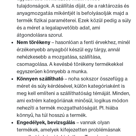
tulajdonságok. A szállítás díját, de a raktározás és
anyagmozgatás mikéntjét is befolyásolják majd a
termék fizikai paraméterei. Ezek közül pedig a súly
és a méret a legalapvetőbb adat, ami
átgondolásra szorul.
Nem törékeny
– hasonlóan a fenti érvekhez, minél
érzékenyebb anyagból készül egy tárgy, annál
nehézkesebb a mozgatása, szállítása,
csomagolása. A kevésbé törékeny termékekkel
egyszerűen könnyebb a munka.
Könnyen szállítható
– noha sokszor összefügg a
méret és súly kérdésével, külön kategóriaként is
meg kell említeni a szállíthatóság témáját. Minden,
ami extrém kategóriának minősül, logikus módon
nehezíti a termék mozgathatóságát. Pl. hiába
könnyű, ha túl hosszú a termék.
Engedélyek, bevizsgálás
– vannak olyan
termékek, amelyek kifejezetten problémásnak