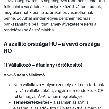
Deviza kiegészítést. A segítségével több pénznemet tud
felkínálni a vásárlóinak, amelyek között váltani tudnak,
megjeleníthetik benne az árakat és vásárolhatnak
benne. Egyúttal minden egyes pénznemhez más
bankszámlát is beállíthat, amely átvezetésre kerül a
rendelésekbe és számlákba.
A szállító országa HU – a vevő országa
RO
1) Vállalkozó – áfaalany (értékesítő)
A vevő
nem vállalkozó
Nem vállalkozó = olyan személy, akit nem tartanak
nyilván vállalkozóként, vagyis nem rendelkezik CF-
fel (a magyar ÁFA román megfelelője)
Termékértékesítés
– a számlán az áfát is
elszámolja, az adókulcs 27% (az aktuális magyar