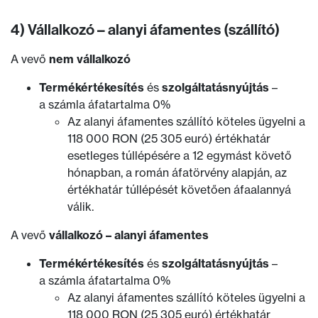
4) Vállalkozó – alanyi áfamentes (szállító)
A vevő
nem vállalkozó
Termékértékesítés
és
szolgáltatásnyújtás
–
a számla áfatartalma 0%
Az alanyi áfamentes szállító köteles ügyelni a
118 000 RON (25 305 euró) értékhatár
esetleges túllépésére a 12 egymást követő
hónapban, a román áfatörvény alapján, az
értékhatár túllépését követően áfaalannyá
válik.
A vevő
vállalkozó – alanyi áfamentes
Termékértékesítés
és
szolgáltatásnyújtás
–
a számla áfatartalma 0%
Az alanyi áfamentes szállító köteles ügyelni a
118 000 RON (25 305 euró) értékhatár