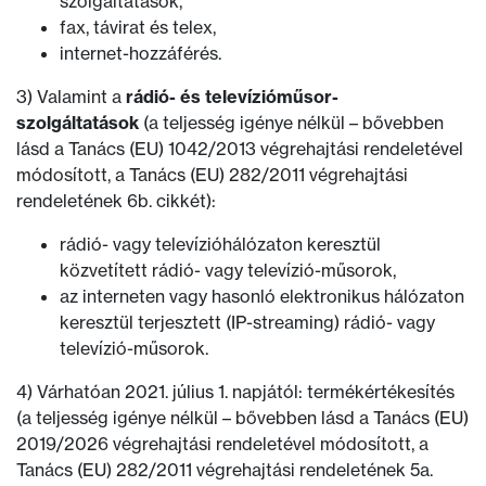
szolgáltatások,
fax, távirat és telex,
internet-hozzáférés.
3) Valamint a
rádió- és televízióműsor-
szolgáltatások
(a teljesség igénye nélkül – bővebben
lásd a Tanács (EU) 1042/2013 végrehajtási rendeletével
módosított, a Tanács (EU) 282/2011 végrehajtási
rendeletének 6b. cikkét):
rádió- vagy televízióhálózaton keresztül
közvetített rádió- vagy televízió-műsorok,
az interneten vagy hasonló elektronikus hálózaton
keresztül terjesztett (IP-streaming) rádió- vagy
televízió-műsorok.
4) Várhatóan 2021. július 1. napjától: termékértékesítés
(a teljesség igénye nélkül – bővebben lásd a Tanács (EU)
2019/2026 végrehajtási rendeletével módosított, a
Tanács (EU) 282/2011 végrehajtási rendeletének 5a.