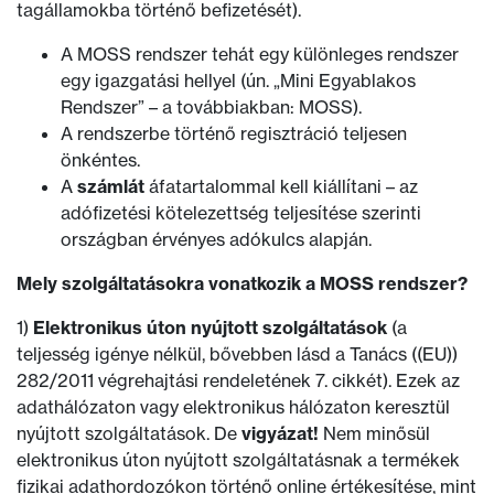
tagállamokba történő befizetését).
A MOSS rendszer tehát egy különleges rendszer
egy igazgatási hellyel (ún. „Mini Egyablakos
Rendszer” – a továbbiakban: MOSS).
A rendszerbe történő regisztráció teljesen
önkéntes.
A
számlát
áfatartalommal kell kiállítani – az
adófizetési kötelezettség teljesítése szerinti
országban érvényes adókulcs alapján.
Mely szolgáltatásokra vonatkozik a MOSS rendszer?
1)
Elektronikus úton nyújtott szolgáltatások
(a
teljesség igénye nélkül, bővebben lásd a Tanács ((EU))
282/2011 végrehajtási rendeletének 7. cikkét). Ezek az
adathálózaton vagy elektronikus hálózaton keresztül
nyújtott szolgáltatások. De
vigyázat!
Nem minősül
elektronikus úton nyújtott szolgáltatásnak a termékek
fizikai adathordozókon történő online értékesítése, mint