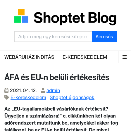
Keresés
WEBÁRUHÁZ INDÍTÁS
E-KERESKEDELEM
ÁFA és EU-n belüli értékesítés
2021. 04. 12.
admin
E-kereskedelem
|
Shoptet újdonságok
Az „EU-tagállamokbeli vásárlóknak értékesít?
Ügyeljen a számlázásra!” c. cikkünkben két olyan
adórendszert mutattunk be, amelyekkel akkor fog
találkozni, ha az EU-n belül értékesít. De mivel