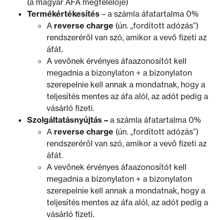
(a magyar ÁFA megfelelője)
Termékértékesítés
– a számla áfatartalma 0%
A
reverse charge
(ún. „fordított adózás”)
rendszeréről van szó, amikor a vevő fizeti az
áfát.
A vevőnek érvényes áfaazonosítót kell
megadnia a bizonylaton + a bizonylaton
szerepelnie kell annak a mondatnak, hogy a
teljesítés mentes az áfa alól, az adót pedig a
vásárló fizeti.
Szolgáltatásnyújtás –
a számla áfatartalma 0%
A
reverse charge
(ún. „fordított adózás”)
rendszeréről van szó, amikor a vevő fizeti az
áfát.
A vevőnek érvényes áfaazonosítót kell
megadnia a bizonylaton + a bizonylaton
szerepelnie kell annak a mondatnak, hogy a
teljesítés mentes az áfa alól, az adót pedig a
vásárló fizeti.