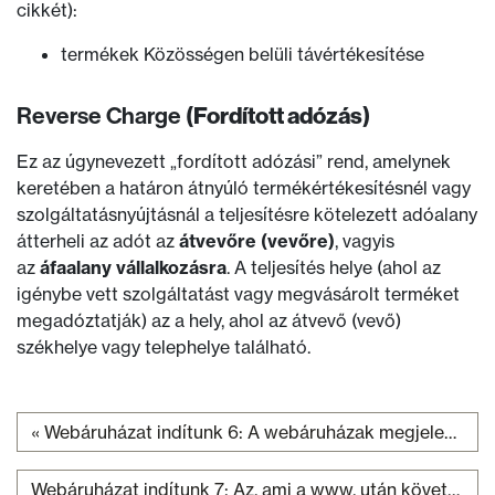
cikkét):
termékek Közösségen belüli távértékesítése
Reverse Charge
(Fordított adózás)
Ez az úgynevezett „fordított adózási” rend, amelynek
keretében a határon átnyúló termékértékesítésnél vagy
szolgáltatásnyújtásnál a teljesítésre kötelezett adóalany
átterheli az adót az
átvevőre (vevőre)
, vagyis
az
áfaalany
vállalkozásra
. A teljesítés helye (ahol az
igénybe vett szolgáltatást vagy megvásárolt terméket
megadóztatják) az a hely, ahol az átvevő (vevő)
székhelye vagy telephelye található.
«
Webáruházat indítunk 6: A webáruházak megjelenésének öt jellemzője, amelyek mindig működnek
Bejegyzés navigáció
Webáruházat indítunk 7: Az, ami a www. után következik, avagy domainnevet keresünk