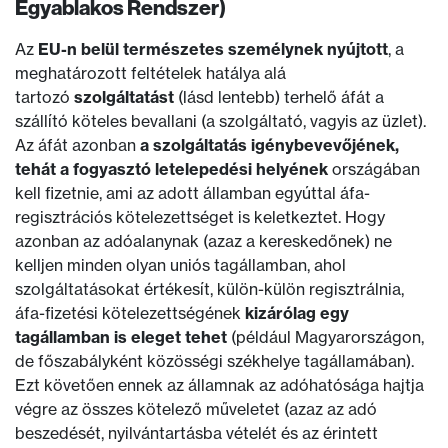
Egyablakos Rendszer)
Az
EU-n belül természetes személynek nyújtott
, a
meghatározott feltételek hatálya alá
tartozó
szolgáltatást
(lásd lentebb) terhelő áfát a
szállító köteles bevallani (a szolgáltató, vagyis az üzlet).
Az áfát azonban
a szolgáltatás igénybevevőjének,
tehát a fogyasztó letelepedési helyének
országában
kell fizetnie, ami az adott államban egyúttal áfa-
regisztrációs kötelezettséget is keletkeztet. Hogy
azonban az adóalanynak (azaz a kereskedőnek) ne
kelljen minden olyan uniós tagállamban, ahol
szolgáltatásokat értékesít, külön-külön regisztrálnia,
áfa-fizetési kötelezettségének
kizárólag egy
tagállamban is eleget tehet
(például Magyarországon,
de főszabályként közösségi székhelye tagállamában).
Ezt követően ennek az államnak az adóhatósága hajtja
végre az összes kötelező műveletet (azaz az adó
beszedését, nyilvántartásba vételét és az érintett