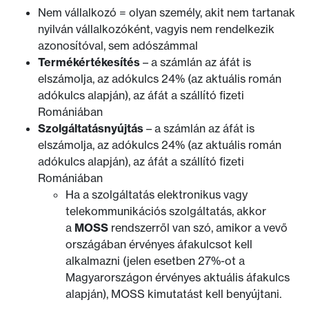
Nem vállalkozó = olyan személy, akit nem tartanak
nyilván vállalkozóként, vagyis nem rendelkezik
azonosítóval, sem adószámmal
Termékértékesítés
– a számlán az áfát is
elszámolja, az adókulcs 24% (az aktuális román
adókulcs alapján), az áfát a szállító fizeti
Romániában
Szolgáltatásnyújtás
– a számlán az áfát is
elszámolja, az adókulcs 24% (az aktuális román
adókulcs alapján), az áfát a szállító fizeti
Romániában
Ha a szolgáltatás elektronikus vagy
telekommunikációs szolgáltatás, akkor
a
MOSS
rendszerről van szó, amikor a vevő
országában érvényes áfakulcsot kell
alkalmazni (jelen esetben 27%-ot a
Magyarországon érvényes aktuális áfakulcs
alapján), MOSS kimutatást kell benyújtani.