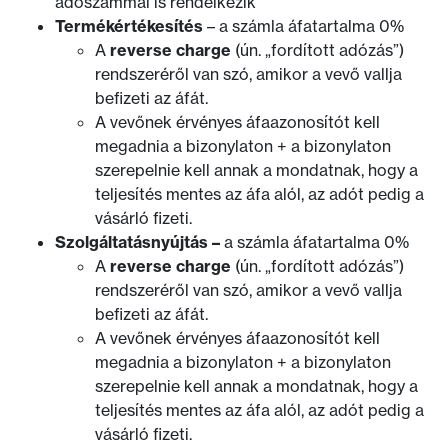
adószámmal is rendelkezik
Termékértékesítés
– a számla áfatartalma 0%
A
reverse charge
(ún. „fordított adózás”)
rendszeréről van szó, amikor a vevő vallja
befizeti az áfát.
A vevőnek érvényes áfaazonosítót kell
megadnia a bizonylaton + a bizonylaton
szerepelnie kell annak a mondatnak, hogy a
teljesítés mentes az áfa alól, az adót pedig a
vásárló fizeti.
Szolgáltatásnyújtás –
a számla áfatartalma 0%
A
reverse charge
(ún. „fordított adózás”)
rendszeréről van szó, amikor a vevő vallja
befizeti az áfát.
A vevőnek érvényes áfaazonosítót kell
megadnia a bizonylaton + a bizonylaton
szerepelnie kell annak a mondatnak, hogy a
teljesítés mentes az áfa alól, az adót pedig a
vásárló fizeti.